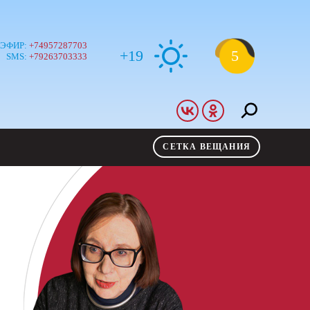
 ЭФИР:
+74957287703
+19
5
SMS:
+79263703333
СЕТКА ВЕЩАНИЯ