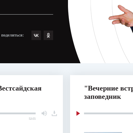
поделиться:
Вестсайдская
"Вечерние вст
заповедник
52:55