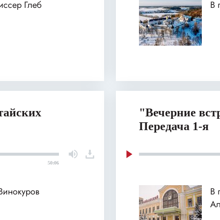
иссер Глеб
В 
тайских
"Вечерние вст
Передача 1-я
50:06
 Винокуров
В 
Ал