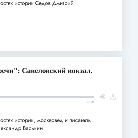
гостях историк Седов Дмитрий
речи": Савеловский вокзал.
52:58
гостях историк, москвовед и писатель
ександр Васькин