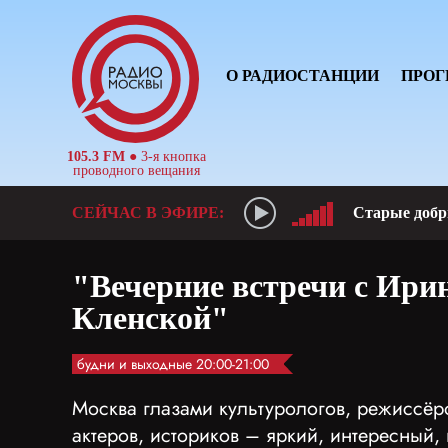
О РАДИОСТАНЦИИ
ПРО
105.3 FM
● 3-я кнопка
проводного вещания
Старые добр
"Вечерние встречи с Ири
Кленской"
будни и выходные 20:00-21:00
Москва глазами культурологов, режиссёро
актеров, историков – яркий, интересный