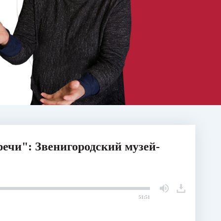
речи": Звенигородский музей-
51:51