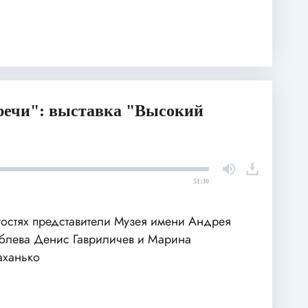
речи": выставка "Высокий
51:30
гостях представители Музея имени Андрея
блева Денис Гавриличев и Марина
ханько