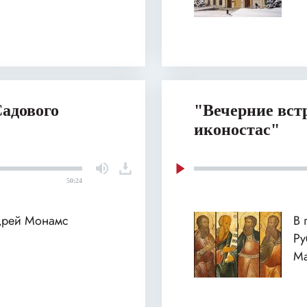
Садового
"Вечерние вст
иконостас"
50:24
ндрей Монамс
В 
Ру
Ма