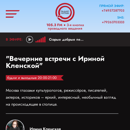
ПРЯМОЙ ЭФИР:
+74957287703
SMS:
+79263703333
105.3 FM
● 3-я кнопка
проводного вещания
Старые добрые песни
"Вечерние встречи с Ириной
Кленской"
будни и выходные 20:00-21:00
Москва глазами культурологов, режиссёров, писателей,
актеров, историков – яркий, интересный, необычный взгляд
на происходящее в столице.
Ирина Кленская