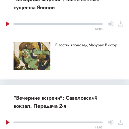
существа Японии
51:08
В гостях японовед Мазурик Виктор
"Вечерние встречи": Савеловский
вокзал. Передача 2-я
48:03