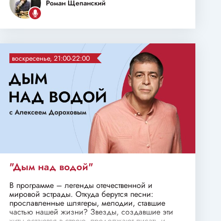
Роман Щепанский
воскресенье, 21:00-22:00
"Дым над водой"
В программе – легенды отечественной и
мировой эстрады. Откуда берутся песни:
прославленные шлягеры, мелодии, ставшие
частью нашей жизни? Звезды, создавшие эти
хиты остаются в строю, продолжают писать и