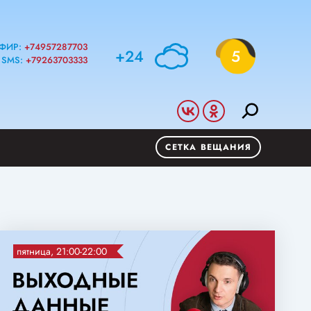
ФИР:
+74957287703
+24
5
SMS:
+79263703333
СЕТКА ВЕЩАНИЯ
пятница, 21:00-22:00