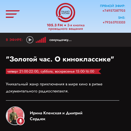
ПРЯМОЙ ЭФИР:
+74957287703
SMS:
+79263703333
105.3 FM
● 3-я кнопка
проводного вещания
секундочку...
"Золотой час. О киноклассике"
четверг 21:00-22:00, суббота, воскресенье 15:00-16:00
Уникальный жанр приключения в мире кино в ритме
документального радиоспектакля.
Ирина Кленская и Дмитрий
Сердюк