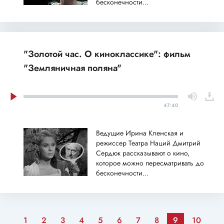
бесконечности...
"Золотой час. О киноклассике": фильм
"Земляничная поляна"
47:40
Ведущие Ирина Кленская и
режиссер Театра Наций Дмитрий
Сердюк рассказывают о кино,
которое можно пересматривать до
бесконечности...
1
2
3
4
5
6
7
8
9
10