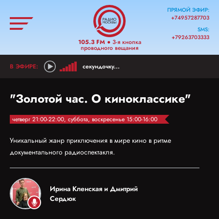
ПРЯМОЙ ЭФИР:
+74957287703
SMS:
+79263703333
105.3 FM
● 3-я кнопка
проводного вещания
секундочку...
"Золотой час. О киноклассике"
четверг 21:00-22:00, суббота, воскресенье 15:00-16:00
Уникальный жанр приключения в мире кино в ритме
документального радиоспектакля.
Ирина Кленская и Дмитрий
Сердюк