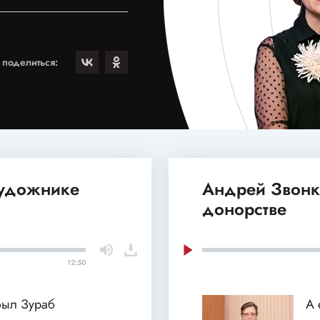
поделиться:
художнике
Андрей Звонк
донорстве
12:50
был Зураб
А 