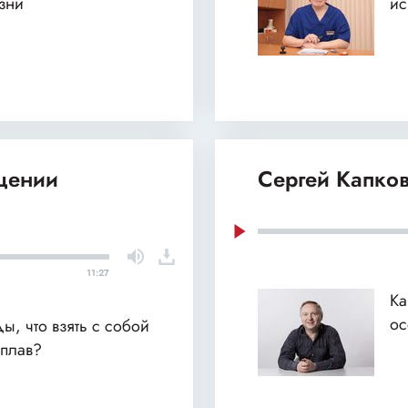
изни
ис
щении
Сергей Капко
11:27
Ка
ос
ды, что взять с собой
сплав?