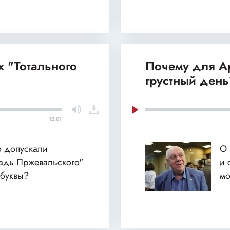
х "Тотального
Почему для А
грустный ден
12:01
о допускали
О 
адь Пржевальского"
и 
 буквы?
м