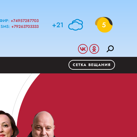
ФИР:
+74957287703
+21
5
SMS:
+79263703333
СЕТКА ВЕЩАНИЯ