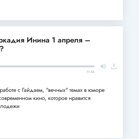
ркадия Инина 1 апреля –
ь?
11:52
работе с Гайдаем, "вечных" темах в юморе
современном кино, которое нравится
олодежи