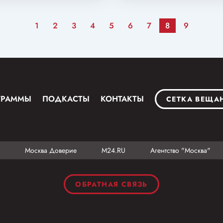
1
2
3
4
5
6
7
8
9
ГРАММЫ
ПОДКАСТЫ
КОНТАКТЫ
СЕТКА ВЕЩА
Москва Доверие
М24.RU
Агентство "Москва"
ОБРАТНАЯ СВЯЗЬ