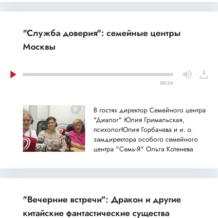
"Служба доверия": семейные центры
Москвы
50:54
В гостях директор Семейного центра
"Диалог" Юлия Гримальская,
психологЮлия Горбачева и и. о.
замдиректора особого семейного
центра "Семь-Я" Ольга Котенева
"Вечерние встречи": Дракон и другие
китайские фантастические существа