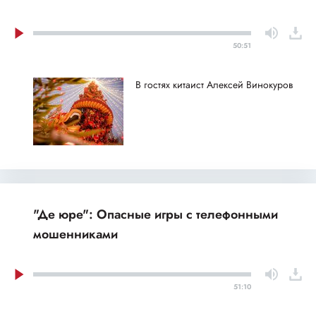
50:51
В гостях китаист Алексей Винокуров
"Де юре": Опасные игры с телефонными
мошенниками
51:10