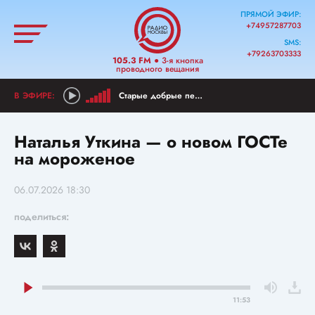
ПРЯМОЙ ЭФИР:
+74957287703
SMS:
+79263703333
105.3 FM
● 3-я кнопка
проводного вещания
Старые добрые песни
Наталья Уткина — о новом ГОСТе
на мороженое
06.07.2026 18:30
поделиться:
11:53