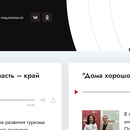
поделиться:
асть – край
"Дома хорошо
49:59
В 
ин
ла развития туризма
Пр
го развития