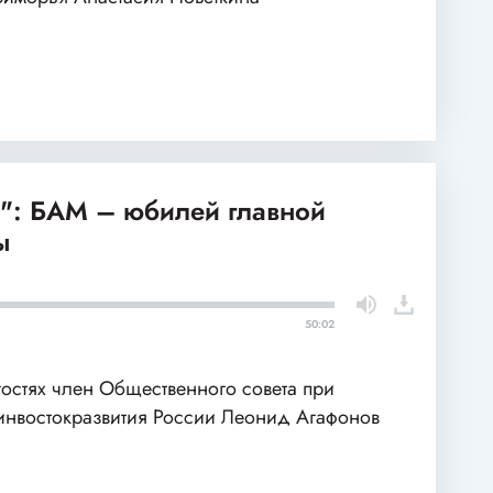
": БАМ – юбилей главной
ы
50:02
гостях член Общественного совета при
нвостокразвития России Леонид Агафонов