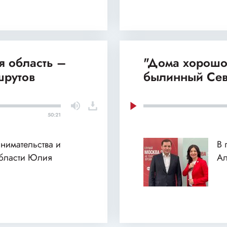
я область –
"Дома хорошо"
шрутов
былинный Се
50:21
инимательства и
В 
области Юлия
Ал