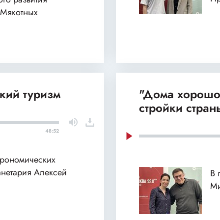
 Мякотных
кий туризм
"Дома хорошо
стройки стран
48:52
строномических
анетария Алексей
В 
Ми