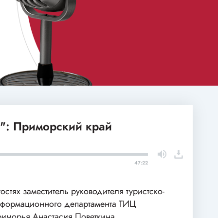
": Приморский край
47:22
гостях заместитель руководителя туристско-
формационного департамента ТИЦ
иморья Анастасия Поветкина