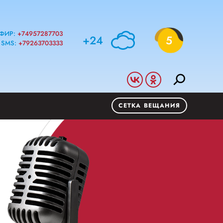
ФИР:
+74957287703
+24
5
SMS:
+79263703333
СЕТКА ВЕЩАНИЯ