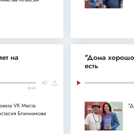
ет на
"Дома хорошо
есть
50:40
роекта VK Места
"Д
астасия Блинникова