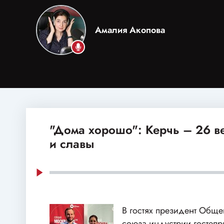
Амалия Акопова
"Дома хорошо": Керчь – 26 в
и славы
В гостях президент Общ
союза индустрии гостепр