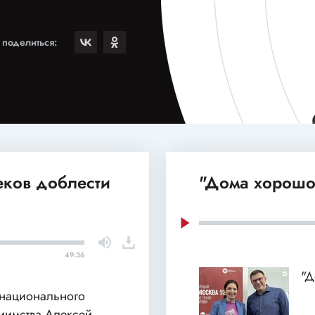
поделиться:
еков доблести
"Дома хорошо"
49:36
"Д
енационального
иимства Алексей