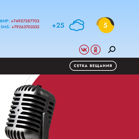
ФИР:
+74957287703
+25
5
SMS:
+79263703333
СЕТКА ВЕЩАНИЯ