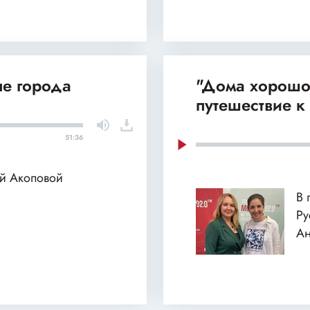
ые города
"Дома хорошо"
путешествие к
51:36
й Акоповой
В 
Ру
Ан