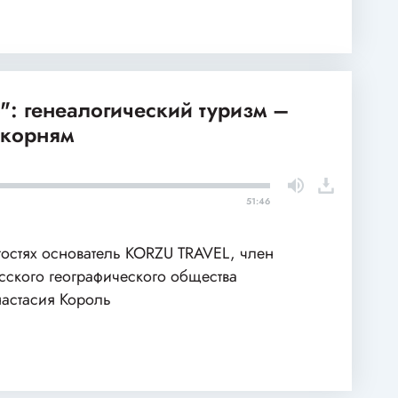
: генеалогический туризм –
 корням
51:46
гостях основатель KORZU TRAVEL, член
сского географического общества
астасия Король