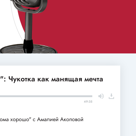
: Чукотка как манящая мечта
49:35
ома хорошо" с Амалией Акоповой