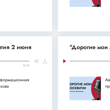
ытия 2 июня
"Дорогие мои 
53:29
нформационная
Ав
хова
пр