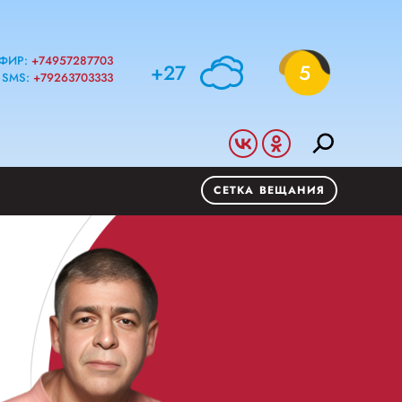
ФИР:
+74957287703
+27
5
SMS:
+79263703333
СЕТКА ВЕЩАНИЯ