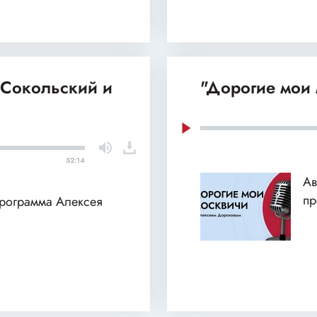
 Сокольский и
"Дорогие мои 
52:14
Ав
пр
программа Алексея