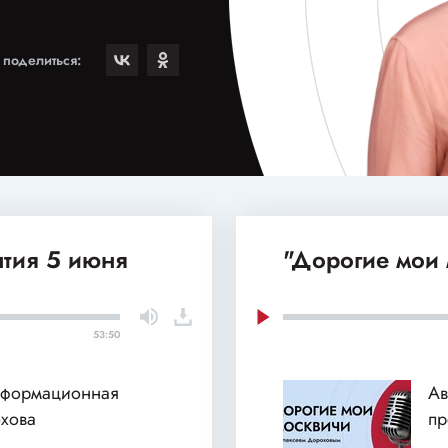
поделиться:
ытия 5 июня
"Дорогие мои 
53:50
нформационная
Ав
хова
пр