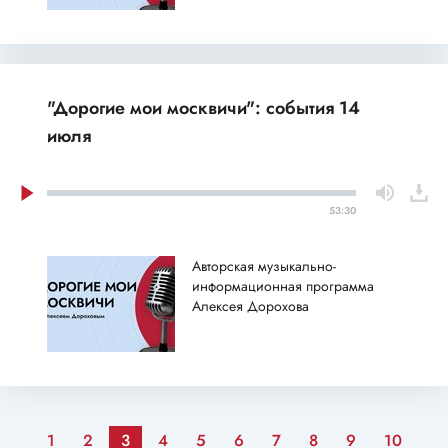
"Дорогие мои москвичи": события 14
июля
53:30
Авторская музыкально-
информационная программа
Алексея Дорохова
1
2
3
4
5
6
7
8
9
10