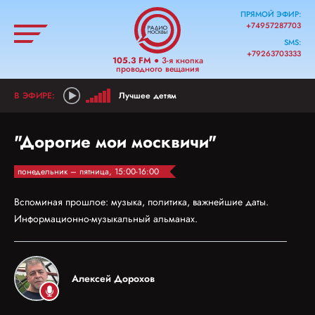
ПРЯМОЙ ЭФИР:
+74957287703
SMS:
+79263703333
105.3 FM
● 3-я кнопка
проводного вещания
Лучшее детям
"Дорогие мои москвичи"
понедельник – пятница, 15:00-16:00
Вспоминая прошлое: музыка, политика, важнейшие даты.
Информационно-музыкальный альманах.
Алексей Дорохов