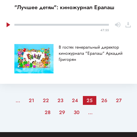
"Лучшее детям": киножурнал Ералаш
47:55
В гостях генеральный директор
киножурнала "Ералаш" Аркадий
Григорян
...
21
22
23
24
25
26
27
28
29
30
...