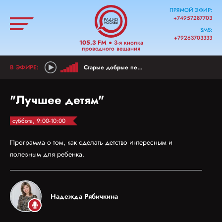
ПРЯМОЙ ЭФИР:
+74957287703
SMS:
+79263703333
105.3 FM
● 3-я кнопка
проводного вещания
Старые добрые песни
"Лучшее детям"
суббота, 9:00-10:00
Программа о том, как сделать детство интересным и
полезным для ребенка.
Надежда Рябичкина