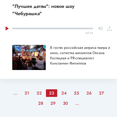
"Лучшее детям": новое шоу
"Чебурашка"
47:14
В гостях российская актриса театра и
кино, солистка мюзиклов Оксана
Костецкая и PR-специалист
Константин Филиппов
...
21
22
23
24
25
26
27
28
29
30
...