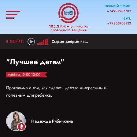
ПРЯМОЙ ЭФИР:
+74957287703
SMS:
+79263703333
105.3 FM
● 3-я кнопка
проводного вещания
Старые добрые песни
"Лучшее детям"
суббота, 9:00-10:00
Программа о том, как сделать детство интересным и
полезным для ребенка.
Надежда Рябичкина