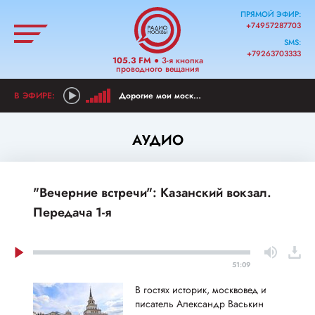
ПРЯМОЙ ЭФИР:
+74957287703
SMS:
+79263703333
105.3 FM
● 3-я кнопка
проводного вещания
Дорогие мои москвичи!
АУДИО
"Вечерние встречи": Казанский вокзал.
Передача 1-я
51:09
В гостях историк, москвовед и
писатель Александр Васькин