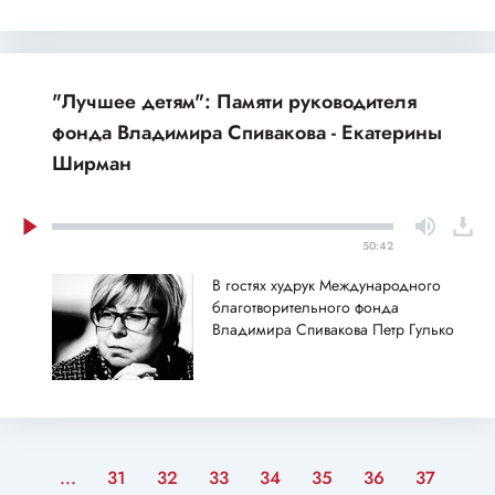
"Лучшее детям": Памяти руководителя
фонда Владимира Спивакова - Екатерины
Ширман
50:42
В гостях худрук Международного
благотворительного фонда
Владимира Спивакова Петр Гулько
...
31
32
33
34
35
36
37