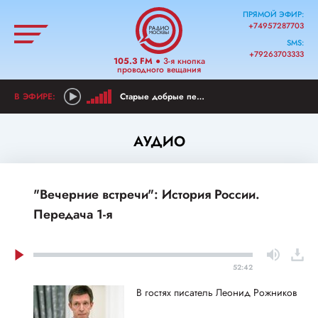
ПРЯМОЙ ЭФИР:
+74957287703
SMS:
+79263703333
105.3 FM
● 3-я кнопка
проводного вещания
Старые добрые песни
АУДИО
"Вечерние встречи": История России.
Передача 1-я
52:42
В гостях писатель Леонид Рожников