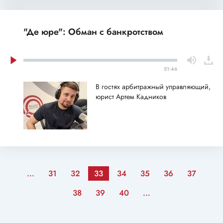
Андрей Карасев и координатор
Московской ассоциации ветеранов
СВО по СЗАО Иван Бакай
"Де юре": Обман с банкротством
51:46
В гостях арбитражный управляющий,
юрист Артем Кадников
...
31
32
33
34
35
36
37
38
39
40
...