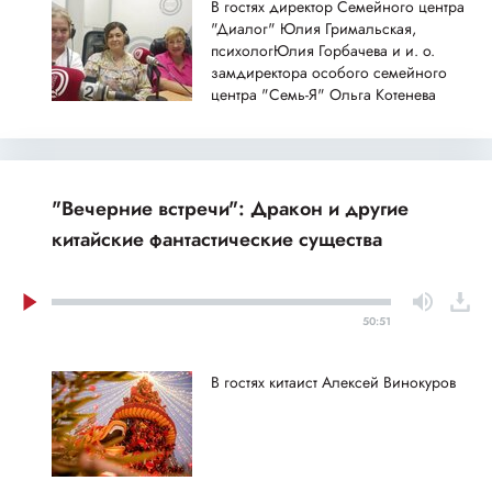
В гостях директор Семейного центра
"Диалог" Юлия Гримальская,
психологЮлия Горбачева и и. о.
замдиректора особого семейного
центра "Семь-Я" Ольга Котенева
"Вечерние встречи": Дракон и другие
китайские фантастические существа
50:51
В гостях китаист Алексей Винокуров