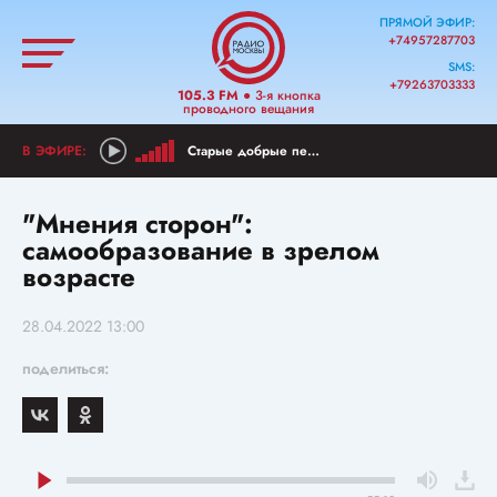
ПРЯМОЙ ЭФИР:
+74957287703
SMS:
+79263703333
105.3 FM
● 3-я кнопка
проводного вещания
Старые добрые песни
"Мнения сторон":
самообразование в зрелом
возрасте
28.04.2022 13:00
поделиться: