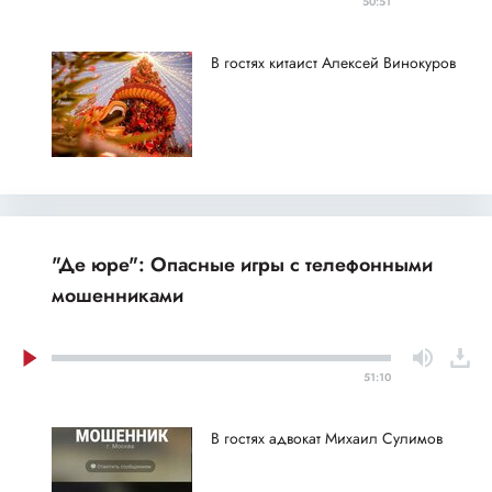
50:51
В гостях китаист Алексей Винокуров
"Де юре": Опасные игры с телефонными
мошенниками
51:10
В гостях адвокат Михаил Сулимов