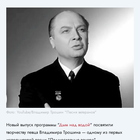
Фото: YouTube/Владимир Трошин "Песня ветеранов"
Новый выпуск программы "
Дым над водой
" посвятили
творчеству певца Владимира Трошина — одному из первых
исполнителей песни "Подмосковные вечера".