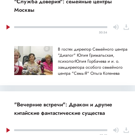
"Служба доверия": семейные центры
Москвы
50:54
В гостях директор Семейного центра
"Диалог" Юлия Гримальская,
психологЮлия Горбачева и и. о.
замдиректора особого семейного
центра "Семь-Я" Ольга Котенева
"Вечерние встречи": Дракон и другие
китайские фантастические существа