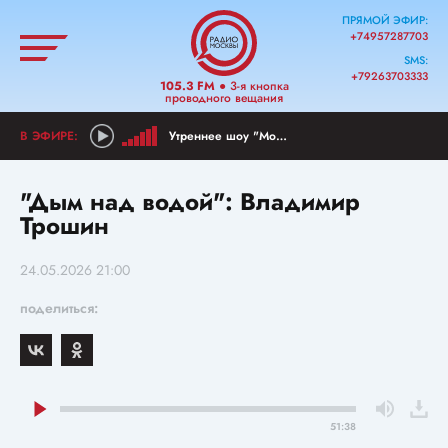
ПРЯМОЙ ЭФИР:
+74957287703
SMS:
+79263703333
105.3 FM
● 3-я кнопка
проводного вещания
Утреннее шоу "Мой район"
"Дым над водой": Владимир
Трошин
24.05.2026 21:00
поделиться:
51:38