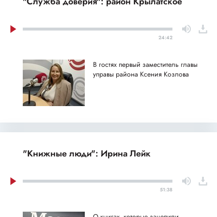
"Служба доверия": район Крылатское
24:42
В гостях первый заместитель главы
управы района Ксения Козлова
"Книжные люди": Ирина Лейк
51:38
О книгах, которые зацепили