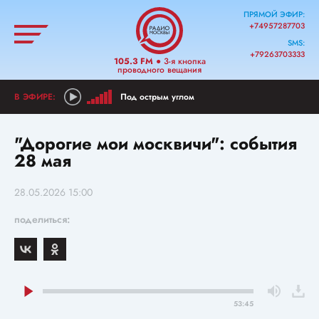
ПРЯМОЙ ЭФИР:
+74957287703
SMS:
+79263703333
105.3 FM
● 3-я кнопка
проводного вещания
Под острым углом
"Дорогие мои москвичи": события
28 мая
28.05.2026 15:00
поделиться:
53:45