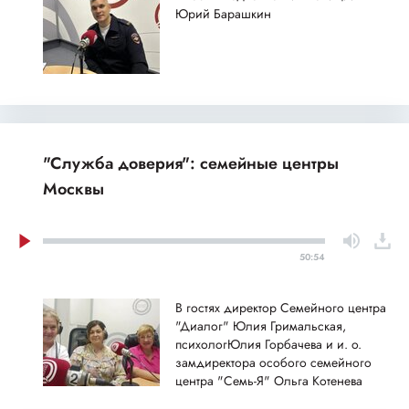
Юрий Барашкин
"Служба доверия": семейные центры
Москвы
50:54
В гостях директор Семейного центра
"Диалог" Юлия Гримальская,
психологЮлия Горбачева и и. о.
замдиректора особого семейного
центра "Семь-Я" Ольга Котенева