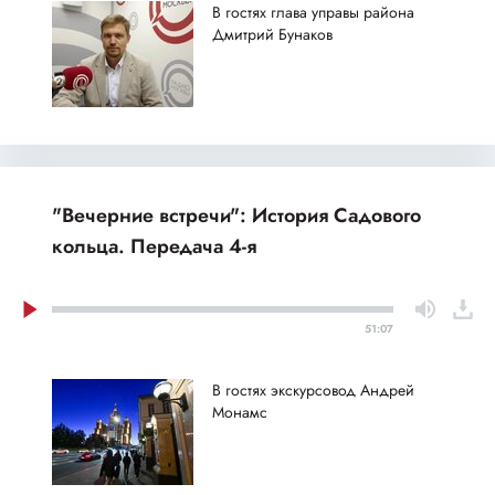
В гостях глава управы района
Дмитрий Бунаков
"Вечерние встречи": История Садового
кольца. Передача 4-я
51:07
В гостях экскурсовод Андрей
Монамс