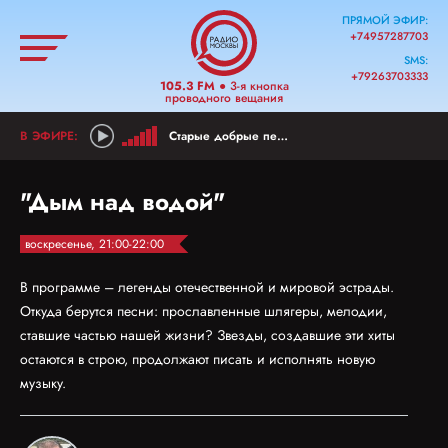
ПРЯМОЙ ЭФИР:
+74957287703
SMS:
+79263703333
105.3 FM
● 3-я кнопка
проводного вещания
Старые добрые песни
"Дым над водой"
воскресенье, 21:00-22:00
В программе – легенды отечественной и мировой эстрады.
Откуда берутся песни: прославленные шлягеры, мелодии,
ставшие частью нашей жизни? Звезды, создавшие эти хиты
остаются в строю, продолжают писать и исполнять новую
музыку.