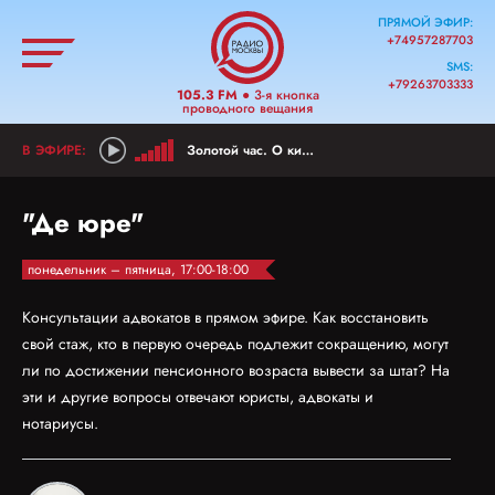
ПРЯМОЙ ЭФИР:
+74957287703
SMS:
+79263703333
105.3 FM
● 3-я кнопка
проводного вещания
Золотой час. О киноклассике
"Де юре"
понедельник – пятница, 17:00-18:00
Консультации адвокатов в прямом эфире. Как восстановить
свой стаж, кто в первую очередь подлежит сокращению, могут
ли по достижении пенсионного возраста вывести за штат? На
эти и другие вопросы отвечают юристы, адвокаты и
нотариусы.