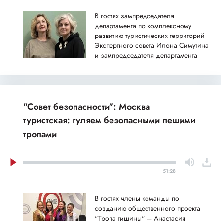
В гостях зампредседателя
департамента по комплексному
развитию туристических территорий
Экспертного совета Илона Симутина
и зампредседателя департамента
верификации и мониторинга
проектов развития Арктической зоны
РФ Экспертного совета Марина
Вишняк
"Совет безопасности": Москва
туристская: гуляем безопасными пешими
тропами
51:28
В гостях члены команды по
созданию общественного проекта
"Тропа тишины" – Анастасия