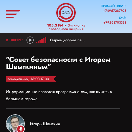
ПРЯМОЙ ЭФИР:
+74957287703
SMS:
+79263703333
105.3 FM
● 3-я кнопка
проводного вещания
Старые добрые песни
"Совет безопасности с Игорем
Швыткиным"
понедельник, 16:00-17:00
Информационно-правовая программа о том, как выжить в
большом городе.
Игорь Швыткин