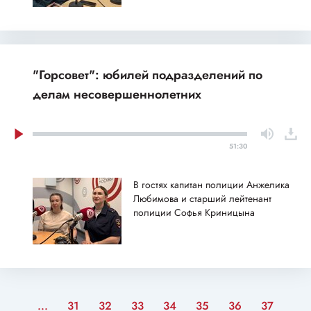
"Горсовет": юбилей подразделений по
делам несовершеннолетних
51:30
В гостях капитан полиции Анжелика
Любимова и старший лейтенант
полиции Софья Криницына
...
31
32
33
34
35
36
37