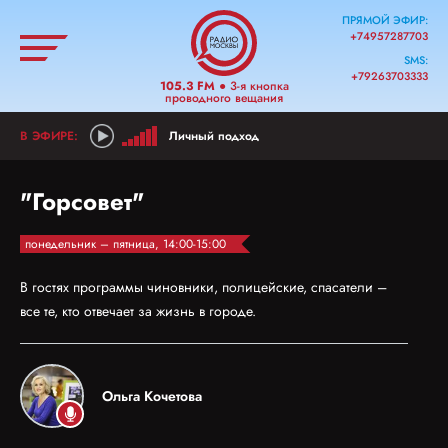
ПРЯМОЙ ЭФИР:
+74957287703
SMS:
+79263703333
105.3 FM
● 3-я кнопка
проводного вещания
Личный подход
"Горсовет"
понедельник – пятница, 14:00-15:00
В гостях программы чиновники, полицейские, спасатели –
все те, кто отвечает за жизнь в городе.
Ольга Кочетова