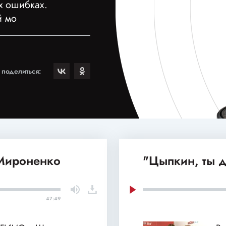
х ошибках.
й мо
поделиться:
 Мироненко
"Цыпкин, ты д
47:49