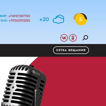
ФИР:
+74957287703
+20
5
SMS:
+79263703333
СЕТКА ВЕЩАНИЯ