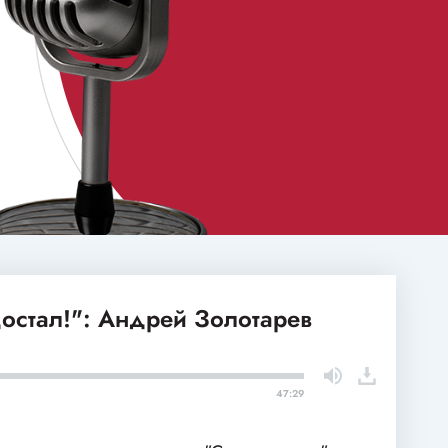
остал!": Андрей Золотарев
47:29