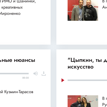
 МГИМО и Шанинки,
В 
 креативных
Ан
 Мироненко
льные нюансы
"Цыпкин, ты д
искусство
50:35
ей Кузмин-Тарасов
В 
Ру