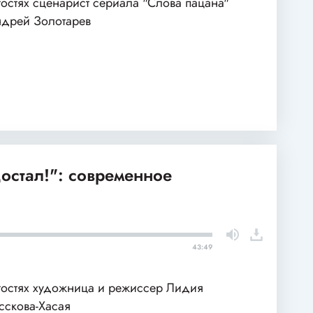
гостях сценарист сериала "Слова пацана"
дрей Золотарев
остал!": современное
43:49
гостях художница и режиссер Лидия
сскова-Хасая