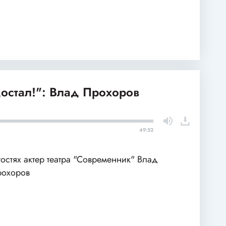
остал!": Влад Прохоров
49:52
гостях актер театра "Современник" Влад
рохоров