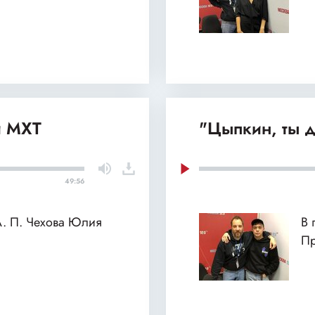
й МХТ
"Цыпкин, ты д
49:56
 А. П. Чехова Юлия
В 
П