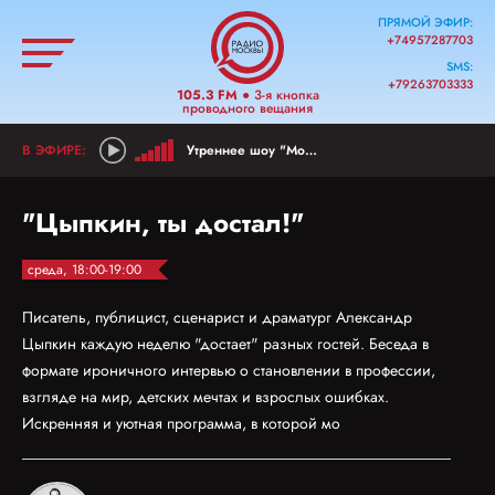
ПРЯМОЙ ЭФИР:
+74957287703
SMS:
+79263703333
105.3 FM
● 3-я кнопка
проводного вещания
Утреннее шоу "Мой район"
"Цыпкин, ты достал!"
среда, 18:00-19:00
Писатель, публицист, сценарист и драматург Александр
Цыпкин каждую неделю "достает" разных гостей. Беседа в
формате ироничного интервью о становлении в профессии,
взгляде на мир, детских мечтах и взрослых ошибках.
Искренняя и уютная программа, в которой мо