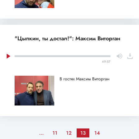
"Цыпкин, ты достал!": Максим Виторган
49:57
В гостях Максим Виторган
...
11
12
13
14