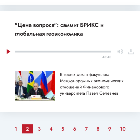
"Цена вопроса": саммит БРИКС и
глобальная геоэкономика
48:40
В гостях декан факультета
Международных экономических
отношений Финансового
университета Павел Селезнев
1
2
3
4
5
6
7
8
9
10