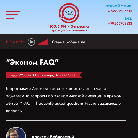
ПРЯМОЙ ЭФИР:
+74957287703
SMS:
+79263703333
105.3 FM
● 3-я кнопка
проводного вещания
Старые добрые песни
"Эконом FAQ"
среда 22:00-23:00, четверг, 16:00-17:00
В программе Алексей Бобровский отвечает на часто
задаваемые вопросы об экономической ситуации в прямом
эфире. *FAQ – frequently asked questions (часто задаваемые
вопросы).
Алексей Бобровский