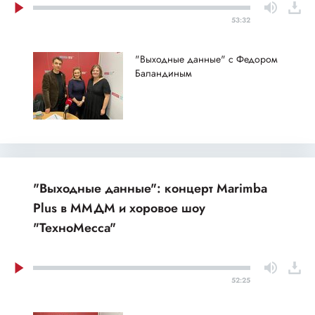
53:32
"Выходные данные" с Федором
Баландиным
"Выходные данные": концерт Marimba
Plus в ММДМ и хоровое шоу
"ТехноМесса"
52:25