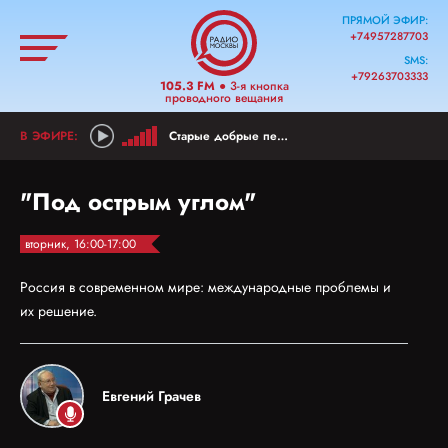
ПРЯМОЙ ЭФИР:
+74957287703
SMS:
+79263703333
105.3 FM
● 3-я кнопка
проводного вещания
Старые добрые песни из детства
"Под острым углом"
вторник, 16:00-17:00
Россия в современном мире: международные проблемы и
их решение.
Евгений Грачев