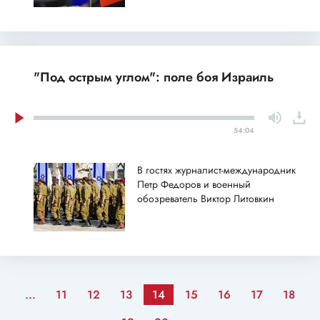
"Под острым углом": поле боя Израиль
54:04
В гостях журналист-международник
Петр Федоров и военный
обозреватель Виктор Литовкин
...
11
12
13
14
15
16
17
18