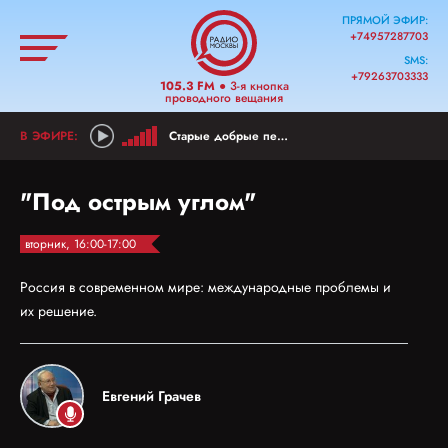
ПРЯМОЙ ЭФИР:
+74957287703
SMS:
+79263703333
105.3 FM
● 3-я кнопка
проводного вещания
Старые добрые песни
"Под острым углом"
вторник, 16:00-17:00
Россия в современном мире: международные проблемы и
их решение.
Евгений Грачев