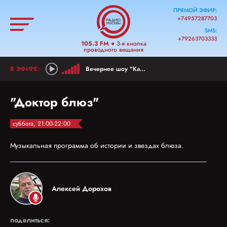
ПРЯМОЙ ЭФИР:
+74957287703
SMS:
+79263703333
105.3 FM
● 3-я кнопка
проводного вещания
Вечернее шоу "Как прошел ваш день?"
"Доктор блюз"
суббота, 21:00-22:00
Музыкальная программа об истории и звездах блюза.
Алексей Дорохов
поделиться: