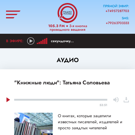
ПРЯМОЙ ЭФИР:
+74957287703
SMS:
+79263703333
105.3 FM
● 3-я кнопка
проводного вещания
секундочку...
АУДИО
"Книжные люди": Татьяна Соловьева
53:51
О книгах, которые зацепили
известных писателей, издателей и
просто заядлых читателей