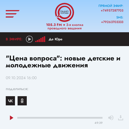
ПРЯМОЙ ЭФИР:
+74957287703
SMS:
+79263703333
105.3 FM
● 3-я кнопка
проводного вещания
Де Юре
"Цена вопроса": новые детские и
молодежные движения
09.10.2024 16:00
поделиться:
49:39