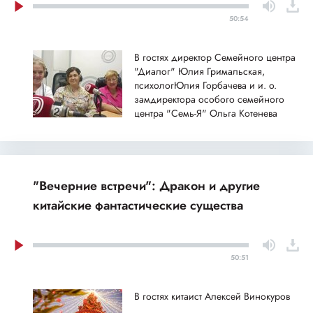
50:54
В гостях директор Семейного центра
"Диалог" Юлия Гримальская,
психологЮлия Горбачева и и. о.
замдиректора особого семейного
центра "Семь-Я" Ольга Котенева
"Вечерние встречи": Дракон и другие
китайские фантастические существа
50:51
В гостях китаист Алексей Винокуров