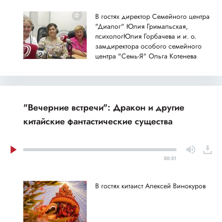
В гостях директор Семейного центра
"Диалог" Юлия Гримальская,
психологЮлия Горбачева и и. о.
замдиректора особого семейного
центра "Семь-Я" Ольга Котенева
"Вечерние встречи": Дракон и другие
китайские фантастические существа
50:51
В гостях китаист Алексей Винокуров