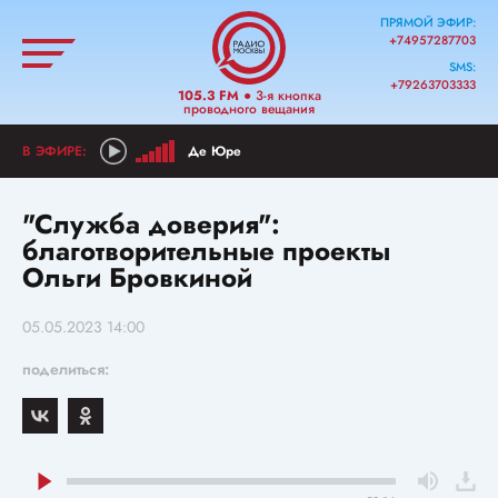
ПРЯМОЙ ЭФИР:
+74957287703
SMS:
+79263703333
105.3 FM
● 3-я кнопка
проводного вещания
Де Юре
"Служба доверия":
благотворительные проекты
Ольги Бровкиной
05.05.2023 14:00
поделиться: