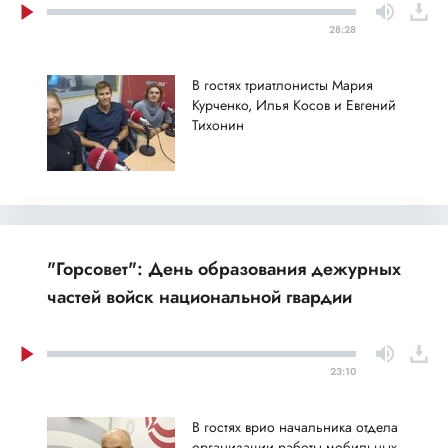
28:28
В гостях триатлонисты Мария
Курченко, Илья Косов и Евгений
Тихонин
"Горсовет": День образования дежурных
частей войск национальной гвардии
23:10
В гостях врио начальника отдела
организации работы мобильных