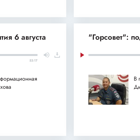
тия 6 августа
"Горсовет": п
53:17
нформационная
В 
хова
Дм