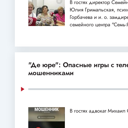
В гостях директор Семей
Юлия Гримальская, пси
Горбачева и и. о. замдир
семейного центра "Семь-
"Де юре": Опасные игры с те
мошенниками
В гостях адвокат Михаил