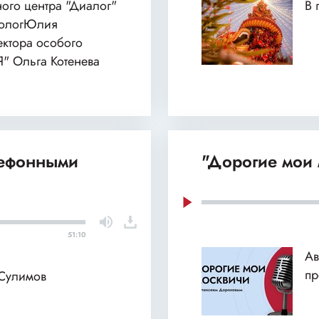
ного центра "Диалог"
В 
хологЮлия
ектора особого
Я" Ольга Котенева
лефонными
"Дорогие мои 
51:10
Ав
пр
 Сулимов