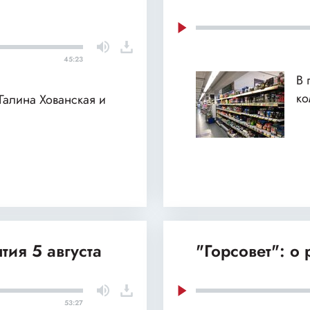
45:23
В 
ко
 Галина Хованская и
тия 5 августа
"Горсовет": о
53:27