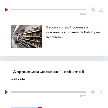
51:38
В гостях солевой сомелье и
основатель компании SaltLab Юрий
Кесельман
"Дорогие мои москвичи": события 5
августа
53:27