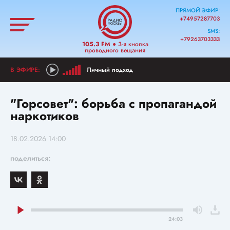
ПРЯМОЙ ЭФИР:
+74957287703
SMS:
+79263703333
105.3 FM
● 3-я кнопка
проводного вещания
Личный подход
"Горсовет": борьба с пропагандой
наркотиков
18.02.2026 14:00
поделиться:
24:03