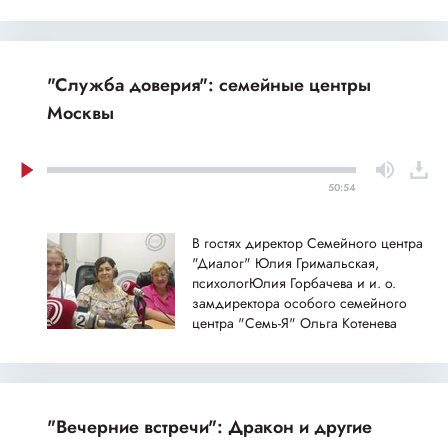
"Служба доверия": семейные центры
Москвы
50:54
В гостях директор Семейного центра
"Диалог" Юлия Гримальская,
психологЮлия Горбачева и и. о.
замдиректора особого семейного
центра "Семь-Я" Ольга Котенева
"Вечерние встречи": Дракон и другие