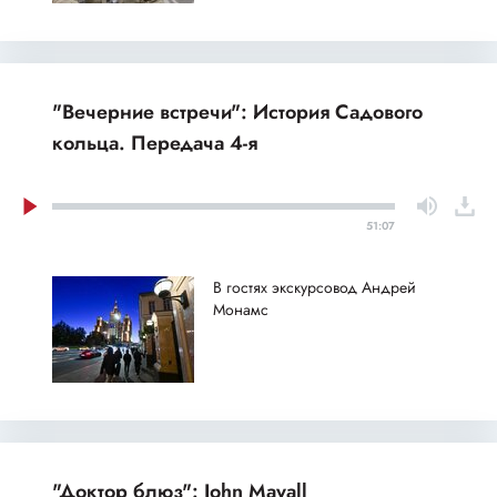
"Вечерние встречи": История Садового
кольца. Передача 4-я
51:07
В гостях экскурсовод Андрей
Монамс
"Доктор блюз": John Mayall