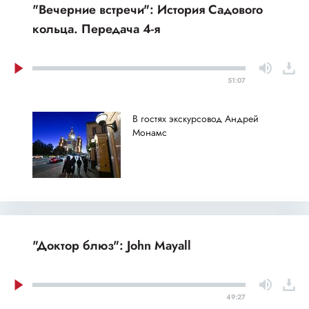
"Вечерние встречи": История Садового
кольца. Передача 4-я
51:07
В гостях экскурсовод Андрей
Монамс
"Доктор блюз": John Mayall
49:27