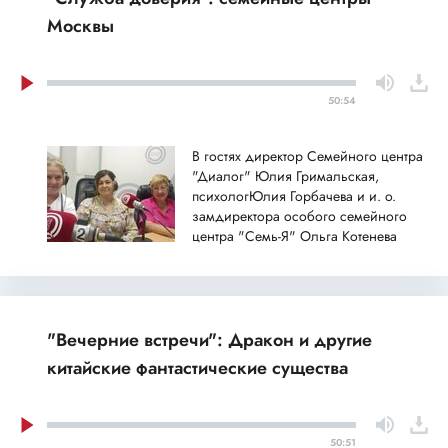
Москвы
50:54
В гостях директор Семейного центра
"Диалог" Юлия Гримальская,
психологЮлия Горбачева и и. о.
замдиректора особого семейного
центра "Семь-Я" Ольга Котенева
"Вечерние встречи": Дракон и другие
китайские фантастические существа
50:51