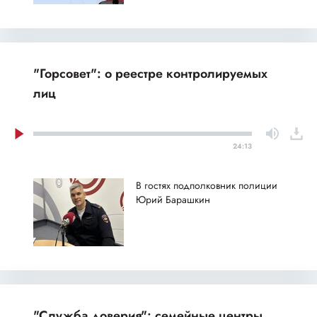
"Горсовет": о реестре контролируемых
лиц
24:13
В гостях подполковник полиции
Юрий Барашкин
"Служба доверия": семейные центры