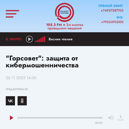
ПРЯМОЙ ЭФИР:
+74957287703
SMS:
+79263703333
105.3 FM
● 3-я кнопка
проводного вещания
Весник чтения
"Горсовет": защита от
кибермошенничества
26.11.2025 14:00
поделиться:
52:51