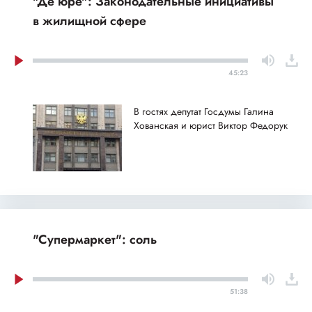
"Де юре": Законодательные инициативы
в жилищной сфере
45:23
В гостях депутат Госдумы Галина
Хованская и юрист Виктор Федорук
"Супермаркет": соль
51:38