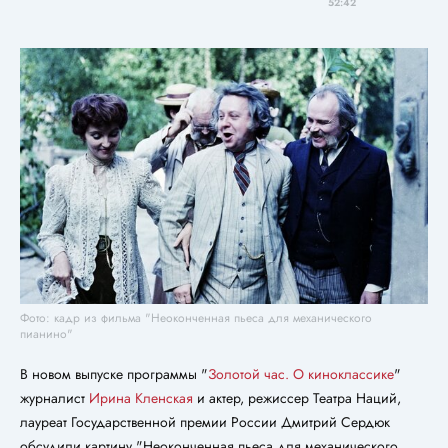
52:42
Фото: кадр из фильма "Неоконченная пьеса для механического
пианино"
В новом выпуске программы "
Золотой час. О киноклассике
"
журналист
Ирина Кленская
и актер, режиссер Театра Наций,
лауреат Государственной премии России Дмитрий Сердюк
обсудили картину "Неоконченная пьеса для механического