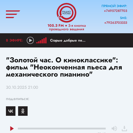
ПРЯМОЙ ЭФИР:
+74957287703
SMS:
+79263703333
105.3 FM
● 3-я кнопка
проводного вещания
Старые добрые песни
"Золотой час. О киноклассике":
фильм "Неоконченная пьеса для
механического пианино"
30.10.2025 21:00
поделиться: