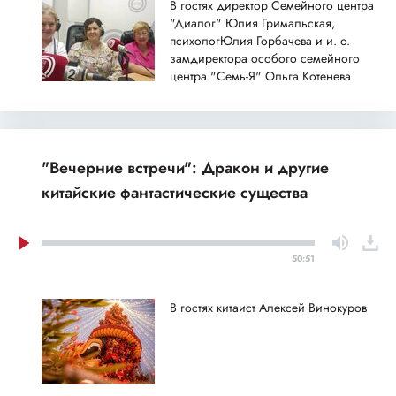
В гостях директор Семейного центра
"Диалог" Юлия Гримальская,
психологЮлия Горбачева и и. о.
замдиректора особого семейного
центра "Семь-Я" Ольга Котенева
"Вечерние встречи": Дракон и другие
китайские фантастические существа
50:51
В гостях китаист Алексей Винокуров