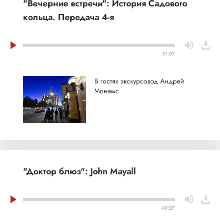
"Вечерние встречи": История Садового
кольца. Передача 4-я
51:07
В гостях экскурсовод Андрей
Монамс
"Доктор блюз": John Mayall
49:27