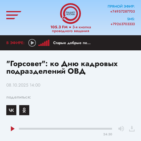
ПРЯМОЙ ЭФИР:
+74957287703
SMS:
+79263703333
105.3 FM
● 3-я кнопка
проводного вещания
Старые добрые песни
"Горсовет": ко Дню кадровых
подразделений ОВД
08.10.2025 14:00
поделиться:
24:30