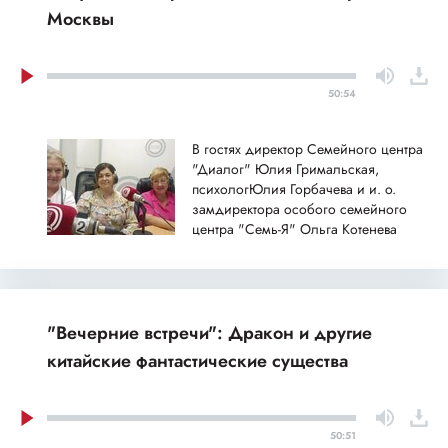
Москвы
50:54
В гостях директор Семейного центра
"Диалог" Юлия Гримальская,
психологЮлия Горбачева и и. о.
замдиректора особого семейного
центра "Семь-Я" Ольга Котенева
"Вечерние встречи": Дракон и другие
китайские фантастические существа
50:51