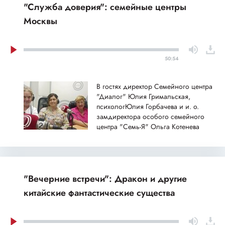
"Служба доверия": семейные центры
Москвы
50:54
В гостях директор Семейного центра
"Диалог" Юлия Гримальская,
психологЮлия Горбачева и и. о.
замдиректора особого семейного
центра "Семь-Я" Ольга Котенева
"Вечерние встречи": Дракон и другие
китайские фантастические существа