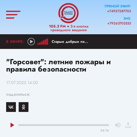
ПРЯМОЙ ЭФИР:
+74957287703
SMS:
+79263703333
105.3 FM
● 3-я кнопка
проводного вещания
Старые добрые песни
"Горсовет": летние пожары и
правила безопасности
17.07.2025 14:00
поделиться:
24:14