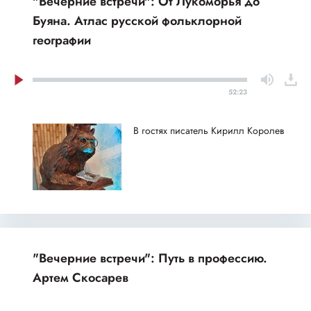
"Вечерние встречи": От Лукоморья до
Буяна. Атлас русской фольклорной
географии
52:23
В гостях писатель Кирилл Королев
"Вечерние встречи": Путь в профессию.
Артем Скосарев