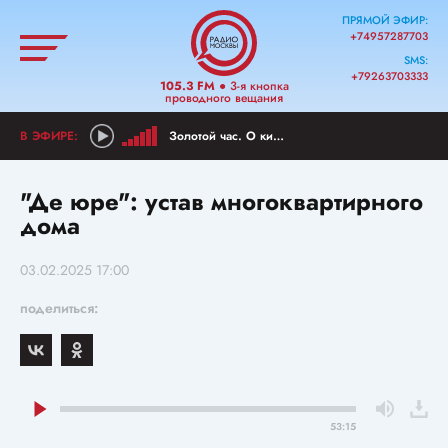
ПРЯМОЙ ЭФИР:
+74957287703
SMS:
+79263703333
105.3 FM
● 3-я кнопка
проводного вещания
Золотой час. О киноклассике
"Де юре": устав многоквартирного
дома
03.02.2025 17:00
поделиться:
53:15