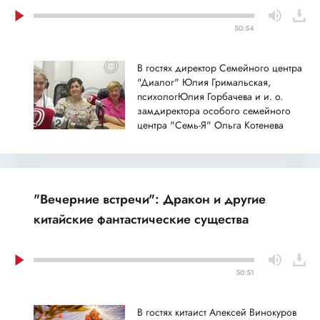
50:54
В гостях директор Семейного центра
"Диалог" Юлия Гримальская,
психологЮлия Горбачева и и. о.
замдиректора особого семейного
центра "Семь-Я" Ольга Котенева
"Вечерние встречи": Дракон и другие
китайские фантастические существа
50:51
В гостях китаист Алексей Винокуров