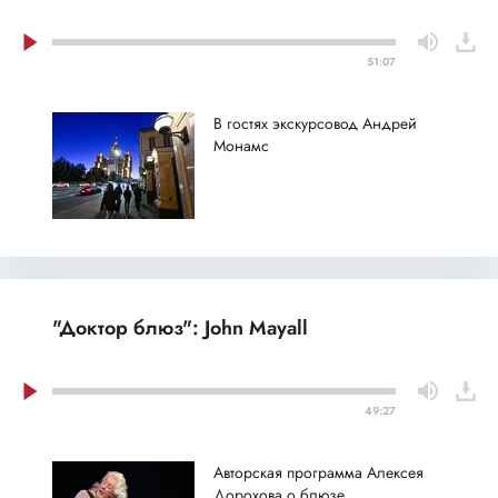
51:07
В гостях экскурсовод Андрей
Монамс
"Доктор блюз": John Mayall
49:27
Авторская программа Алексея
Дорохова о блюзе