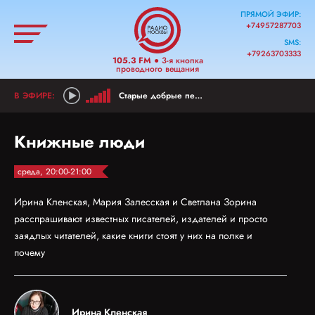
ПРЯМОЙ ЭФИР:
+74957287703
SMS:
+79263703333
105.3 FM
● 3-я кнопка
проводного вещания
Старые добрые песни
Книжные люди
среда, 20:00-21:00
Ирина Кленская, Мария Залесская и Светлана Зорина
расспрашивают известных писателей, издателей и просто
заядлых читателей, какие книги стоят у них на полке и
почему
Ирина Кленская