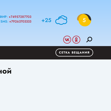
ФИР:
+74957287703
+25
5
SMS:
+79263703333
СЕТКА ВЕЩАНИЯ
ной