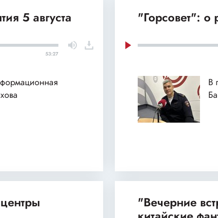
тия 5 августа
"Горсовет": о
53:27
нформационная
В 
хова
Б
 центры
"Вечерние вст
китайские фан