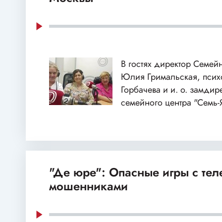
В гостях директор Семей
Юлия Гримальская, пси
Горбачева и и. о. замдир
семейного центра "Семь-
"Де юре": Опасные игры с те
мошенниками