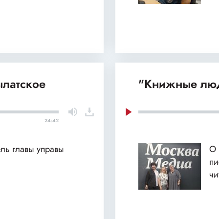
ылатское
"Книжные люд
24:42
ель главы управы
О 
пи
чи