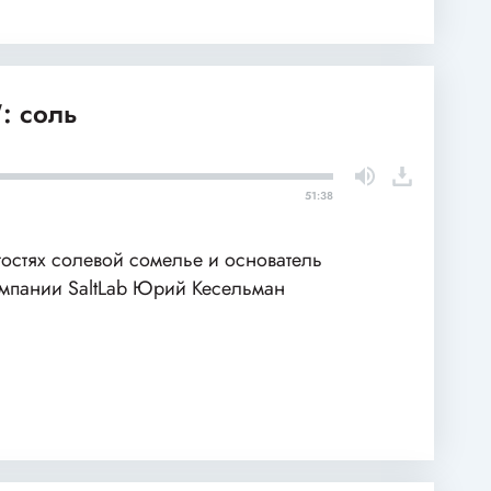
: соль
51:38
гостях солевой сомелье и основатель
мпании SaltLab Юрий Кесельман