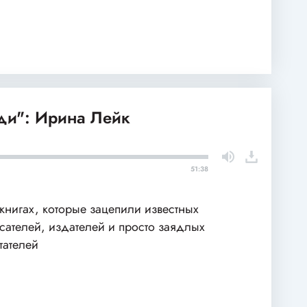
и": Ирина Лейк
51:38
книгах, которые зацепили известных
сателей, издателей и просто заядлых
тателей