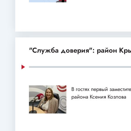
"Служба доверия": район Кр
В гостях первый заместит
района Ксения Козлова