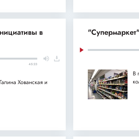
нициативы в
"Супермаркет"
45:23
В 
ко
 Галина Хованская и