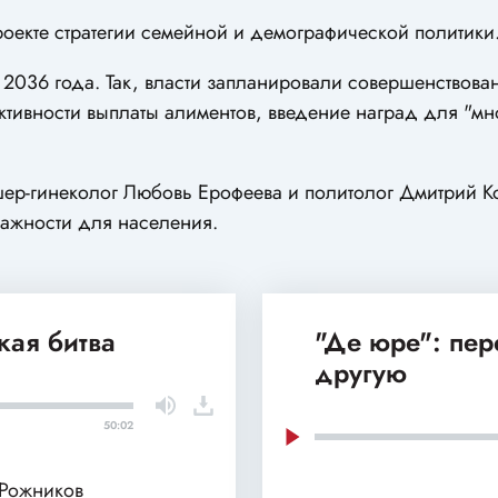
роекте стратегии семейной и демографической политики
о 2036 года. Так, власти запланировали совершенствова
ктивности выплаты алиментов, введение наград для "мн
ер-гинеколог Любовь Ерофеева и политолог Дмитрий К
важности для населения.
кая битва
"Де юре": пе
другую
50:02
 Рожников