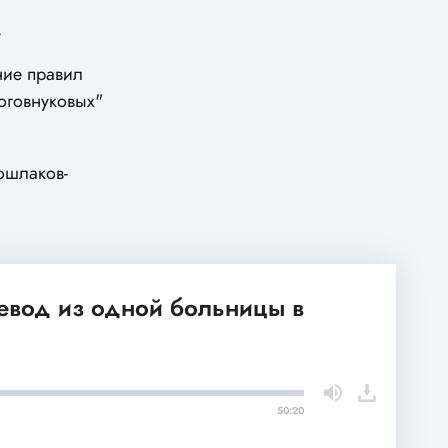
.
ние правил
оговнуковых"
ошлаков-
ревод из одной больницы в
50:20