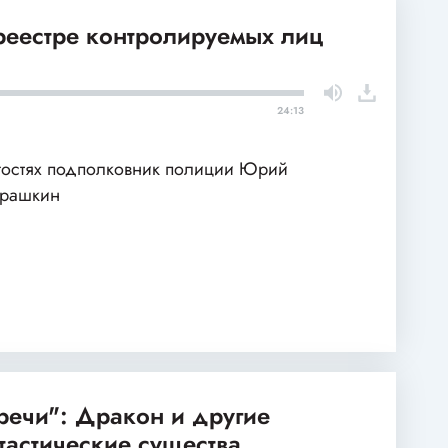
 реестре контролируемых лиц
24:13
гостях подполковник полиции Юрий
арашкин
речи": Дракон и другие
тастические существа