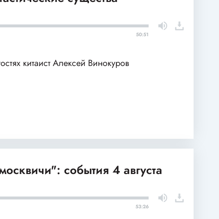
50:51
гостях китаист Алексей Винокуров
москвичи": события 4 августа
53:26