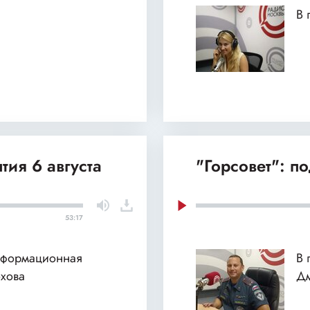
В 
тия 6 августа
"Горсовет": п
53:17
нформационная
В 
хова
Дм