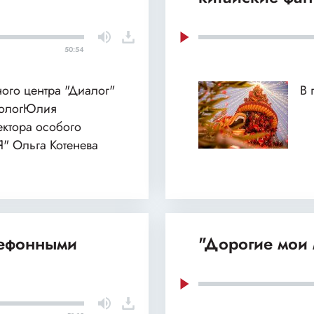
50:54
ного центра "Диалог"
В 
хологЮлия
ектора особого
Я" Ольга Котенева
лефонными
"Дорогие мои 