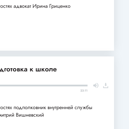
гостях адвокат Ирина Гриценко
одготовка к школе
23:11
гостях подполковник внутренней службы
итрий Вишневский