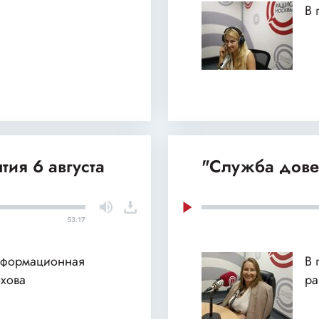
В 
тия 6 августа
"Служба дове
53:17
нформационная
В 
хова
ра