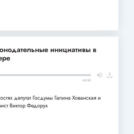
конодательные инициативы в
ере
45:23
гостях депутат Госдумы Галина Хованская и
ист Виктор Федорук