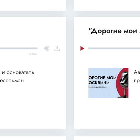
"Дорогие мои 
51:38
 и основатель
Ав
Кесельман
пр