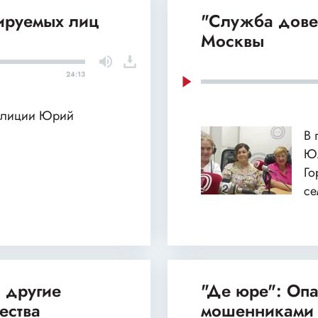
лируемых лиц
"Служба дове
Москвы
24:13
полиции Юрий
В 
Юл
Го
се
 другие
"Де юре": Оп
ества
мошенниками