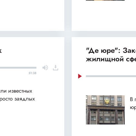
к
"Де юре": За
жилищной сф
51:38
или известных
просто заядлых
В 
юр