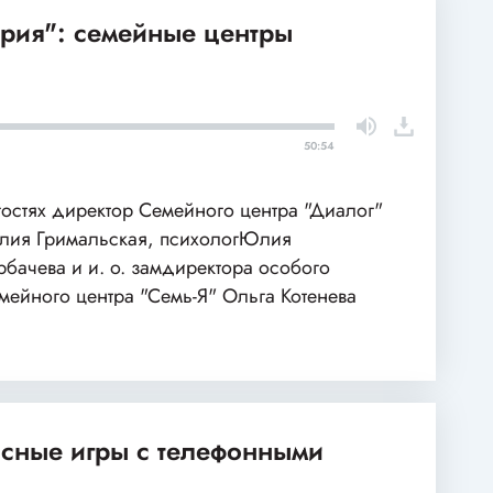
рия": семейные центры
50:54
гостях директор Семейного центра "Диалог"
ия Гримальская, психологЮлия
рбачева и и. о. замдиректора особого
мейного центра "Семь-Я" Ольга Котенева
асные игры с телефонными