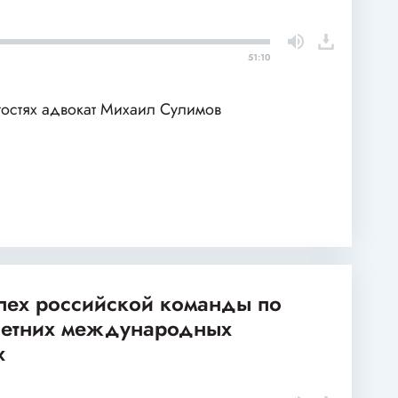
51:10
гостях адвокат Михаил Сулимов
спех российской команды по
 летних международных
х