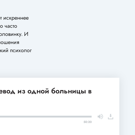
т искреннее
о часто
половинку. И
тношения
ский психолог
ревод из одной больницы в
50:20