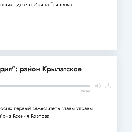
гостях адвокат Ирина Гриценко
рия": район Крылатское
24:42
гостях первый заместитель главы управы
йона Ксения Козлова