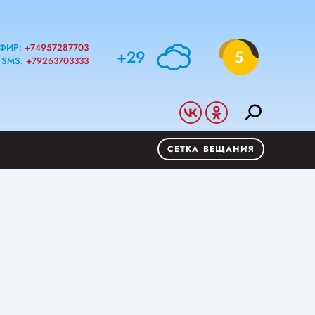
ФИР:
+74957287703
+29
5
SMS:
+79263703333
СЕТКА ВЕЩАНИЯ