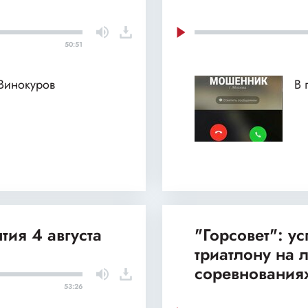
50:51
 Винокуров
В 
тия 4 августа
"Горсовет": у
триатлону на
соревнования
53:26