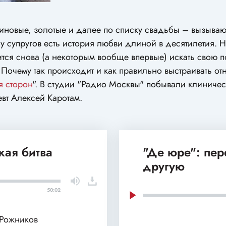
новые, золотые и далее по списку свадьбы – вызываю
у супругов есть история любви длиной в десятилетия. Н
дится снова (а некоторым вообще впервые) искать свою 
и. Почему так происходит и как правильно выстраивать о
 сторон
". В студии "Радио Москвы" побывали клиниче
евт Алексей Каротам.
кая битва
"Де юре": пе
другую
50:02
 Рожников