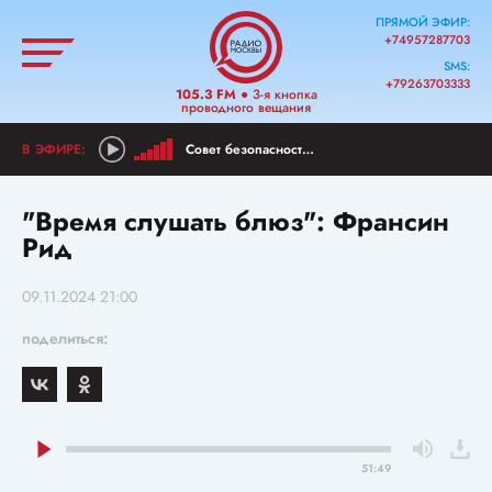
ПРЯМОЙ ЭФИР:
+74957287703
SMS:
+79263703333
105.3 FM
● 3-я кнопка
проводного вещания
Совет безопасности с Игорем Швыткиным
"Время слушать блюз": Франсин
Рид
09.11.2024 21:00
поделиться:
51:49