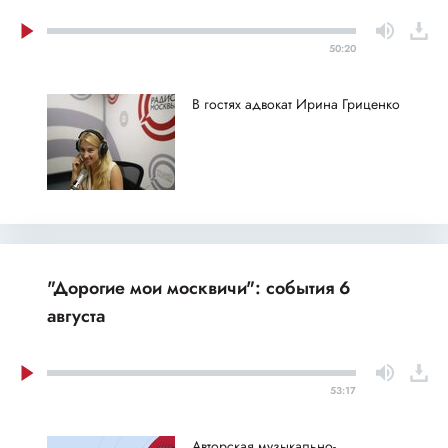
50:20
В гостях адвокат Ирина Гриценко
"Дорогие мои москвичи": события 6
августа
53:17
Авторская музыкально-