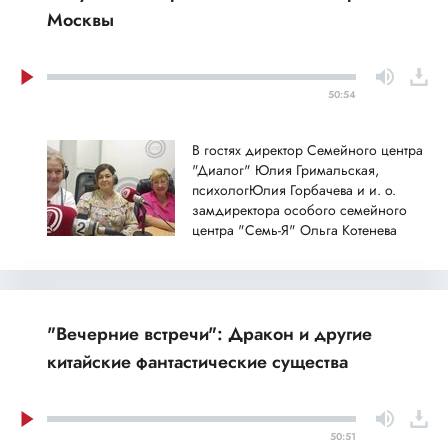
Москвы
50:54
В гостях директор Семейного центра
"Диалог" Юлия Гримальская,
психологЮлия Горбачева и и. о.
замдиректора особого семейного
центра "Семь-Я" Ольга Котенева
"Вечерние встречи": Дракон и другие
китайские фантастические существа
50:51