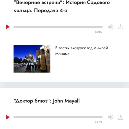
"Вечерние встречи": История Садового
кольца. Передача 4-я
51:07
В гостях экскурсовод Андрей
Монамс
"Доктор блюз": John Mayall
49:27