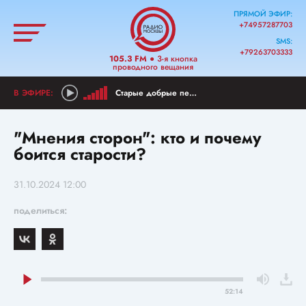
ПРЯМОЙ ЭФИР:
+74957287703
SMS:
+79263703333
105.3 FM
● 3-я кнопка
проводного вещания
Старые добрые песни
"Мнения сторон": кто и почему
боится старости?
31.10.2024 12:00
поделиться:
52:14