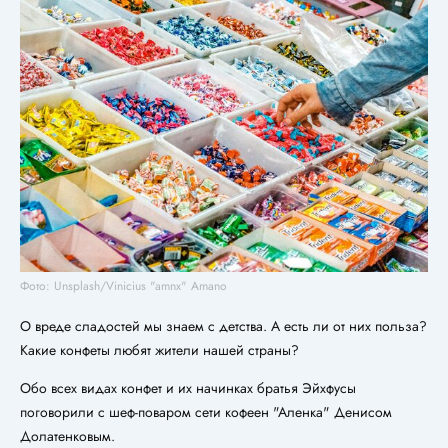
Фото: Unsplash/Vinicius "amnx" Amano
О вреде сладостей мы знаем с детства. А есть ли от них польза?
Какие конфеты любят жители нашей страны?
Обо всех видах конфет и их начинках братья Эйхфусы
поговорили с шеф-поваром сети кофеен "Аленка" Денисом
Долатенковым.