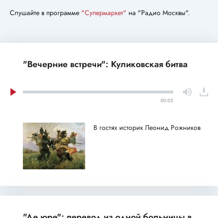
Слушайте в программе
"Супермаркет"
на "Радио Москвы".
"Вечерние встречи": Куликовская битва
50:02
В гостях историк Леонид Рожников
"Де юре": перевод из одной больницы в