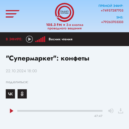
ПРЯМОЙ ЭФИР:
+74957287703
SMS:
+79263703333
105.3 FM
● 3-я кнопка
проводного вещания
Весник чтения
"Супермаркет": конфеты
22.10.2024 18:00
поделиться:
47:47