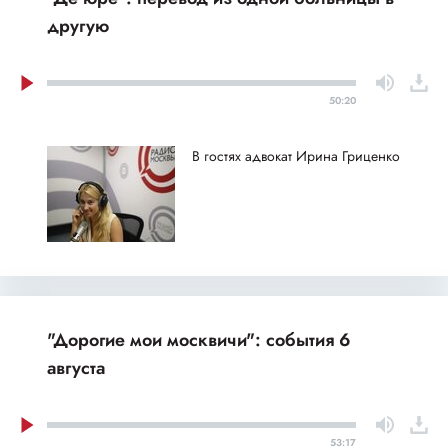
другую
50:20
В гостях адвокат Ирина Гриценко
"Дорогие мои москвичи": события 6
августа
53:17