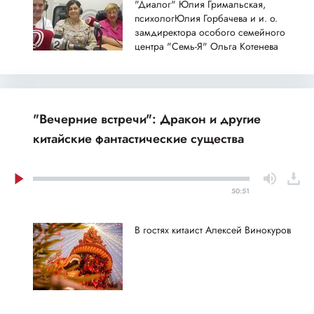
"Диалог" Юлия Гримальская,
психологЮлия Горбачева и и. о.
замдиректора особого семейного
центра "Семь-Я" Ольга Котенева
"Вечерние встречи": Дракон и другие
китайские фантастические существа
50:51
В гостях китаист Алексей Винокуров