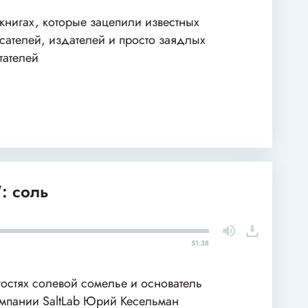
книгах, которые зацепили известных
сателей, издателей и просто заядлых
тателей
: соль
51:38
гостях солевой сомелье и основатель
мпании SaltLab Юрий Кесельман