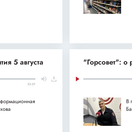
тия 5 августа
"Горсовет": о
53:27
нформационная
В 
хова
Б