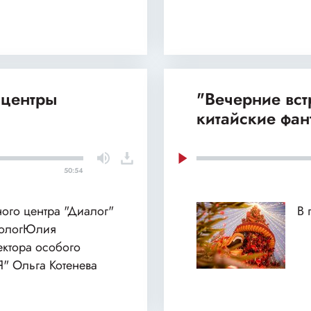
 центры
"Вечерние вст
китайские фан
50:54
ного центра "Диалог"
В 
хологЮлия
ектора особого
Я" Ольга Котенева