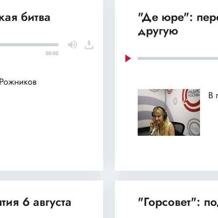
кая битва
"Де юре": пе
другую
50:02
 Рожников
В 
тия 6 августа
"Горсовет": п