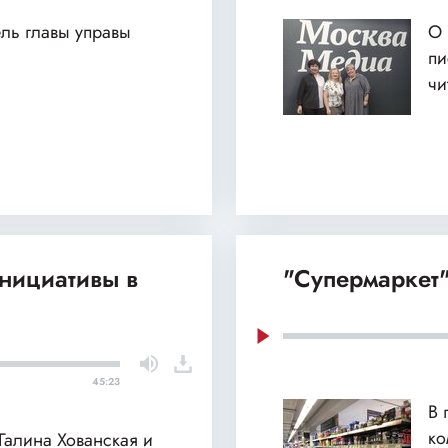
ель главы управы
О 
пи
чи
нициативы в
"Супермаркет"
45:23
В 
ко
 Галина Хованская и