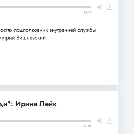
23:11
гостях подполковник внутренней службы
итрий Вишневский
и": Ирина Лейк
51:38