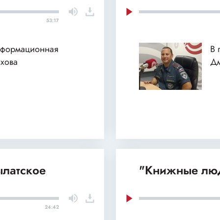
53:17
нформационная
В 
хова
Дм
ылатское
"Книжные люд
24:42