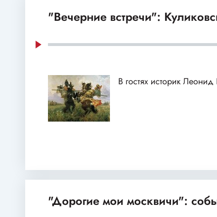
"Вечерние встречи": Куликовс
В гостях историк Леонид
"Дорогие мои москвичи": собы