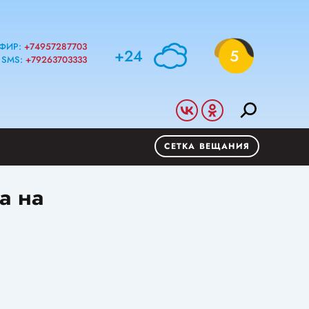
ФИР:
+74957287703
+24
5
SMS:
+79263703333
СЕТКА ВЕЩАНИЯ
а на