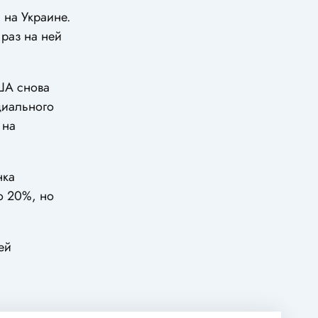
 на Украине.
 раз на ней
ША снова
ициального
 на
нка
о 20%, но
ей