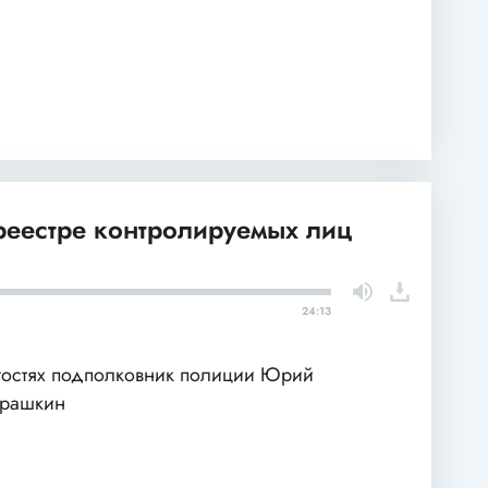
 реестре контролируемых лиц
24:13
гостях подполковник полиции Юрий
арашкин