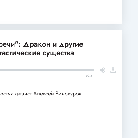
речи": Дракон и другие
тастические существа
50:51
гостях китаист Алексей Винокуров