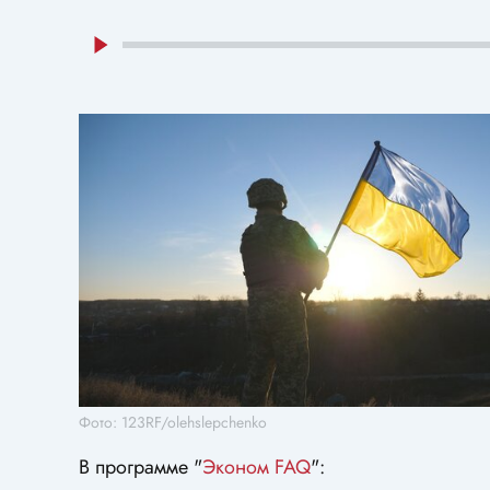
Фото: 123RF/olehslepchenko
В программе "
Эконом FAQ
":