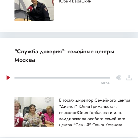
Юрий Барашкин
"Служба доверия": семейные центры
Москвы
50:54
В гостях директор Семейного центра
"Диалог" Юлия Гримальская,
психологЮлия Горбачева и и. о.
замдиректора особого семейного
центра "Семь-Я" Ольга Котенева