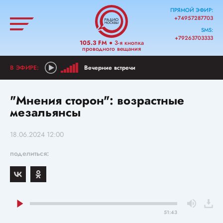
ПРЯМОЙ ЭФИР:
+74957287703
SMS:
+79263703333
105.3 FM
● 3-я кнопка
проводного вещания
Вечерние встречи
"Мнения сторон": возрастные
мезальянсы
18.06.2024 12:00
поделиться:
51:43