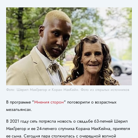
Фото: Шерил МакГрегор и Коран МакКейн. Фото из открытых источников
В программе "
Мнения сторон
" поговорили о возрастных
мезальянсах.
В 2021 году сеть потрясла новость о свадьбе 63-летней Шерил
МакГрегор и ее 24-летнего спутника Корана МакКейна, приятеля
ее сына. Сегодня пара столкнулась с очередной волной