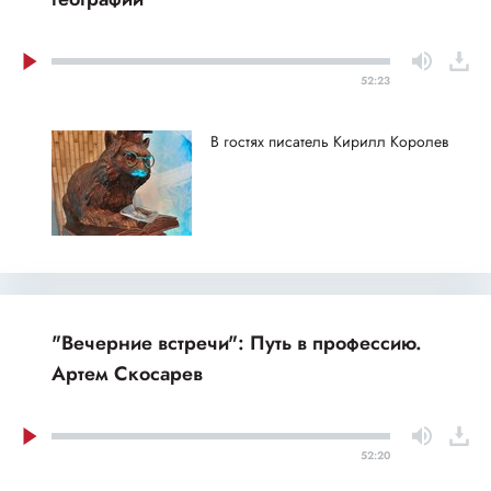
52:23
В гостях писатель Кирилл Королев
"Вечерние встречи": Путь в профессию.
Артем Скосарев
52:20