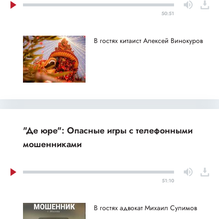
50:51
В гостях китаист Алексей Винокуров
"Де юре": Опасные игры с телефонными
мошенниками
51:10
В гостях адвокат Михаил Сулимов