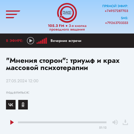
ПРЯМОЙ ЭФИР:
+74957287703
SMS:
+79263703333
105.3 FM
● 3-я кнопка
проводного вещания
Вечерние встречи
"Мнения сторон": триумф и крах
массовой психотерапии
27.05.2024 12:00
поделиться:
51:12