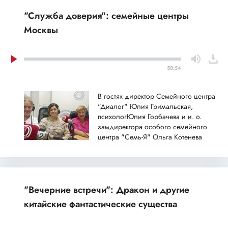
"Служба доверия": семейные центры
Москвы
50:54
В гостях директор Семейного центра
"Диалог" Юлия Гримальская,
психологЮлия Горбачева и и. о.
замдиректора особого семейного
центра "Семь-Я" Ольга Котенева
"Вечерние встречи": Дракон и другие
китайские фантастические существа