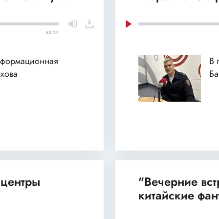
53:27
нформационная
В 
хова
Б
 центры
"Вечерние вст
китайские фан