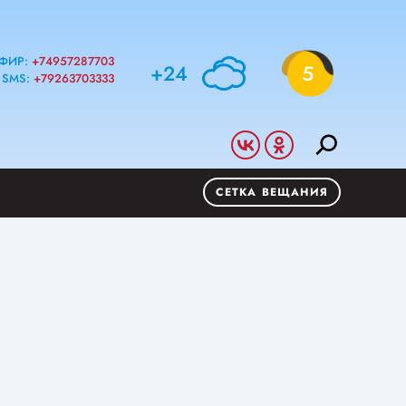
ФИР:
+74957287703
+24
5
SMS:
+79263703333
СЕТКА ВЕЩАНИЯ