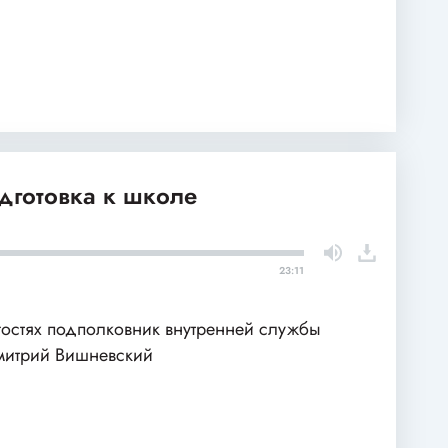
одготовка к школе
23:11
гостях подполковник внутренней службы
итрий Вишневский