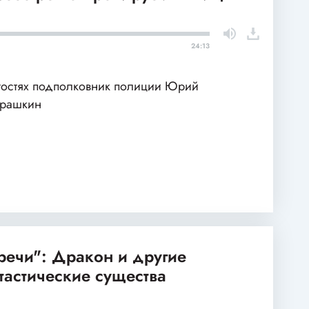
24:13
гостях подполковник полиции Юрий
арашкин
речи": Дракон и другие
тастические существа