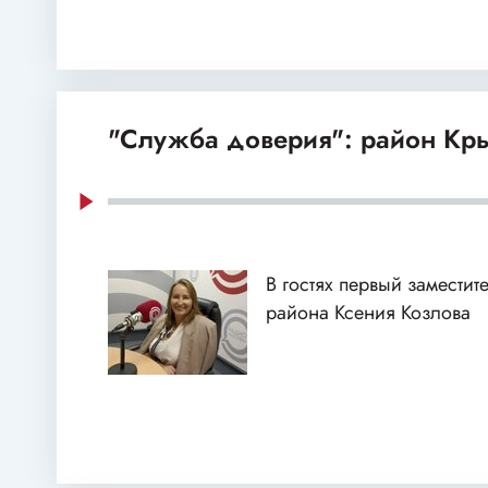
"Служба доверия": район Кр
В гостях первый заместит
района Ксения Козлова