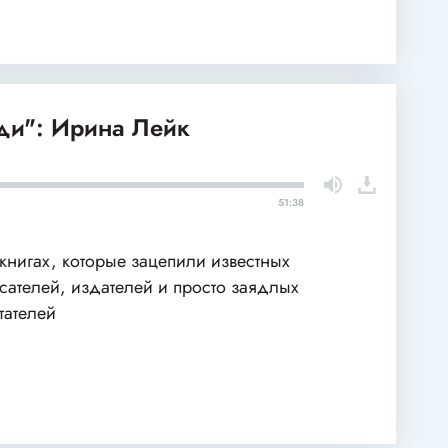
и": Ирина Лейк
51:38
книгах, которые зацепили известных
сателей, издателей и просто заядлых
тателей