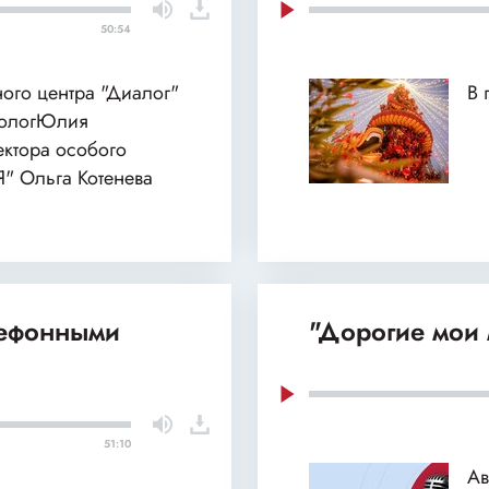
50:54
ного центра "Диалог"
В 
хологЮлия
ектора особого
Я" Ольга Котенева
лефонными
"Дорогие мои 
51:10
Ав