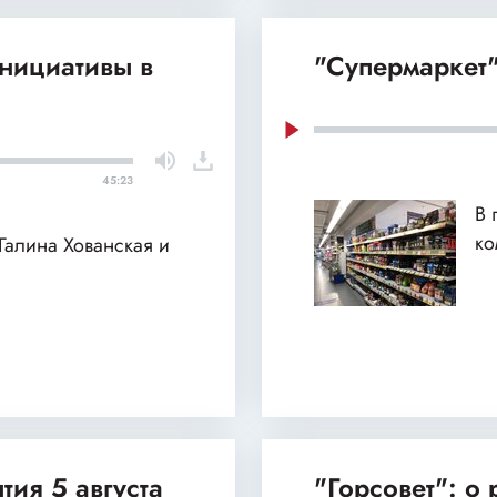
нициативы в
"Супермаркет"
45:23
В 
ко
 Галина Хованская и
тия 5 августа
"Горсовет": о