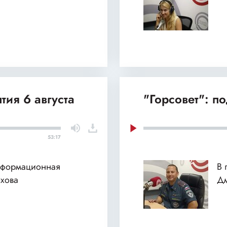
тия 6 августа
"Горсовет": п
53:17
нформационная
В 
хова
Дм