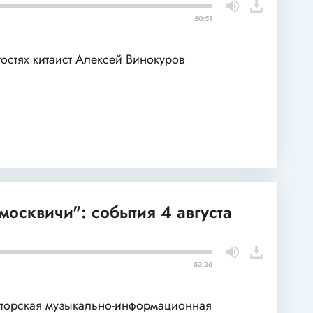
50:51
гостях китаист Алексей Винокуров
москвичи": события 4 августа
53:26
торская музыкально-информационная