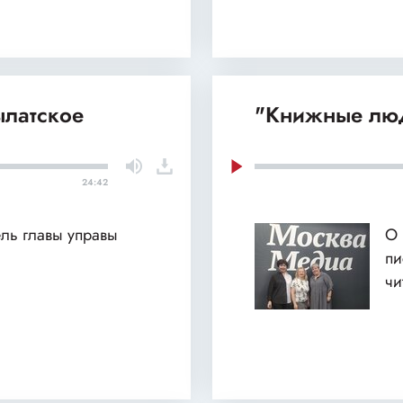
ылатское
"Книжные люд
24:42
ель главы управы
О 
пи
чи