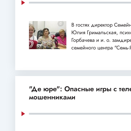
В гостях директор Семей
Юлия Гримальская, пси
Горбачева и и. о. замдир
семейного центра "Семь-
"Де юре": Опасные игры с те
мошенниками