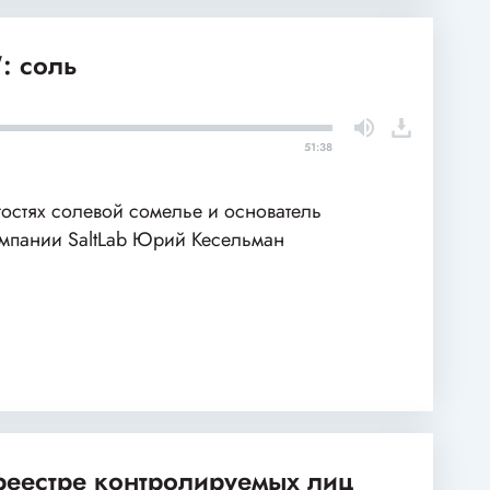
: соль
51:38
гостях солевой сомелье и основатель
мпании SaltLab Юрий Кесельман
 реестре контролируемых лиц